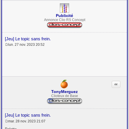
Publicité
Annonce Clio RS Concept
[Jeu] Le topic sans frein.
lun. 27 nov. 2023 20:52
M
e
s
s
a
g
e
Citation
TonyMerguez
Clioteux de Base
[Jeu] Le topic sans frein.
mar. 28 nov. 2023 21:07
M
e