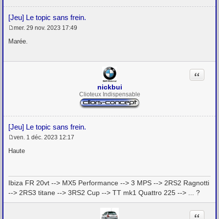
[Jeu] Le topic sans frein.
mer. 29 nov. 2023 17:49
M
e
Marée.
s
s
a
g
Citation
e
nickbui
Clioteux Indispensable
[Jeu] Le topic sans frein.
ven. 1 déc. 2023 12:17
M
e
Haute
s
s
a
g
Ibiza FR 20vt --> MX5 Performance --> 3 MPS --> 2RS2 Ragnotti
e
--> 2RS3 titane --> 3RS2 Cup --> TT mk1 Quattro 225 --> ... ?
Citation