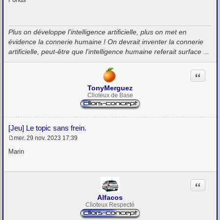
s
s
a
g
Plus on développe l'intelligence artificielle, plus on met en
e
évidence la connerie humaine ! On devrait inventer la connerie
artificielle, peut-être que l'intelligence humaine referait surface ...
Citation
TonyMerguez
Clioteux de Base
[Jeu] Le topic sans frein.
mer. 29 nov. 2023 17:39
M
e
Marin
s
s
a
g
Citation
e
Alfacos
Clioteux Respecté