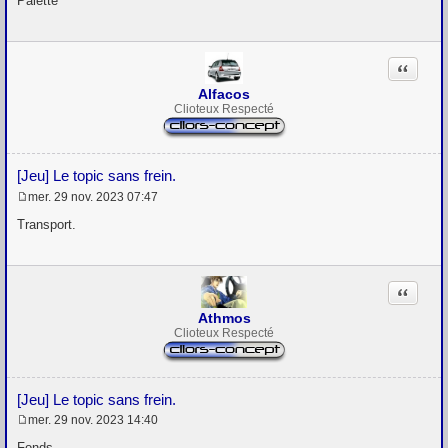
Palette
s
s
a
g
Citation
e
Alfacos
Clioteux Respecté
[Jeu] Le topic sans frein.
mer. 29 nov. 2023 07:47
M
e
Transport.
s
s
a
g
Citation
e
Athmos
Clioteux Respecté
[Jeu] Le topic sans frein.
mer. 29 nov. 2023 14:40
M
e
Fonds