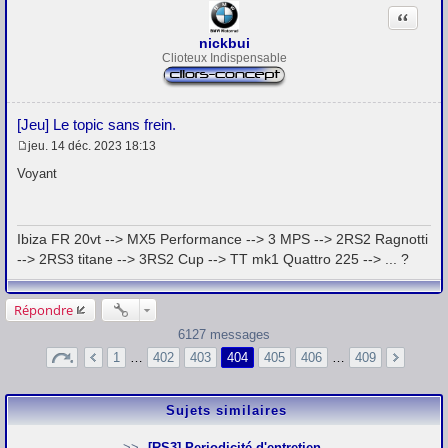
Citation
nickbui
Clioteux Indispensable
[Jeu] Le topic sans frein.
jeu. 14 déc. 2023 18:13
M
e
Voyant
s
s
a
g
Ibiza FR 20vt --> MX5 Performance --> 3 MPS --> 2RS2 Ragnotti
e
--> 2RS3 titane --> 3RS2 Cup --> TT mk1 Quattro 225 --> ... ?
Répondre
6127 messages
1
…
402
403
404
405
406
…
409
Sujets similaires
[RS3] Periodicité d'entretien