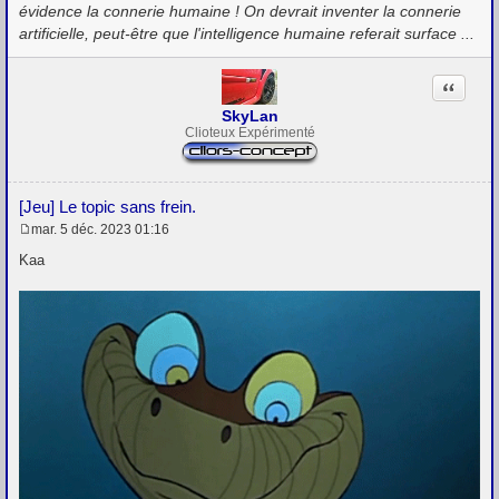
évidence la connerie humaine ! On devrait inventer la connerie
artificielle, peut-être que l'intelligence humaine referait surface ...
Citation
SkyLan
Clioteux Expérimenté
[Jeu] Le topic sans frein.
mar. 5 déc. 2023 01:16
M
e
Kaa
s
s
a
g
e