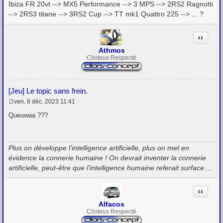
Ibiza FR 20vt --> MX5 Performance --> 3 MPS --> 2RS2 Ragnotti
e
--> 2RS3 titane --> 3RS2 Cup --> TT mk1 Quattro 225 --> ... ?
Citation
Athmos
Clioteux Respecté
[Jeu] Le topic sans frein.
ven. 8 déc. 2023 11:41
M
e
Queuwaa ???
s
s
a
g
Plus on développe l'intelligence artificielle, plus on met en
e
évidence la connerie humaine ! On devrait inventer la connerie
artificielle, peut-être que l'intelligence humaine referait surface ...
Citation
Alfacos
Clioteux Respecté