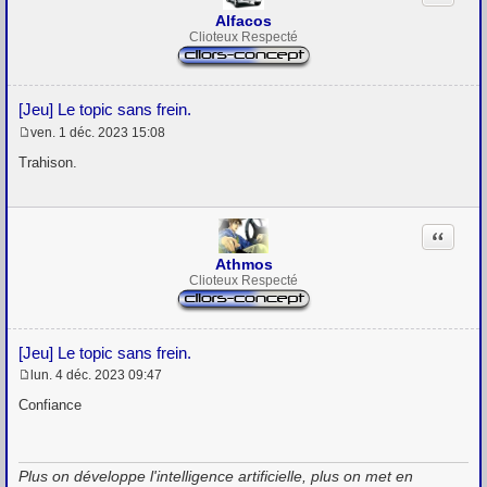
Alfacos
Clioteux Respecté
[Jeu] Le topic sans frein.
ven. 1 déc. 2023 15:08
M
e
Trahison.
s
s
a
g
Citation
e
Athmos
Clioteux Respecté
[Jeu] Le topic sans frein.
lun. 4 déc. 2023 09:47
M
e
Confiance
s
s
a
g
Plus on développe l'intelligence artificielle, plus on met en
e