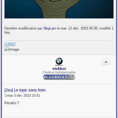
SkyLan
Dernière modification par
le mar. 12 déc. 2023 00:30, modifié 1
fois.
C3RS²
Citation
nickbui
Clioteux Indispensable
[Jeu] Le topic sans frein.
mar. 5 déc. 2023 10:31
M
e
Késako ?
s
s
a
g