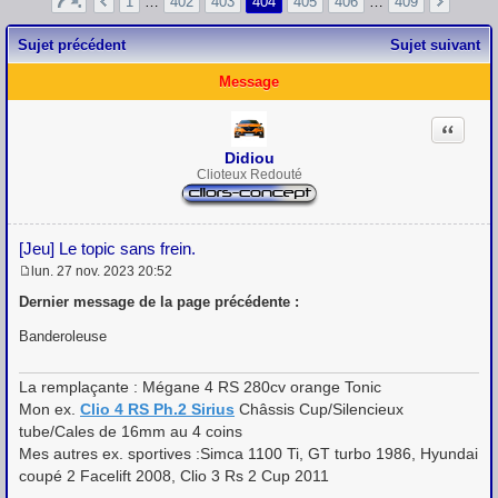
1
…
402
403
404
405
406
…
409
Sujet précédent
Sujet suivant
Message
Citation
Didiou
Clioteux Redouté
[Jeu] Le topic sans frein.
lun. 27 nov. 2023 20:52
M
e
Dernier message de la page précédente :
s
s
Banderoleuse
a
g
e
La remplaçante : Mégane 4 RS 280cv orange Tonic
Mon ex.
Clio 4 RS Ph.2 Sirius
Châssis Cup/Silencieux
tube/Cales de 16mm au 4 coins
Mes autres ex. sportives :Simca 1100 Ti, GT turbo 1986, Hyundai
coupé 2 Facelift 2008, Clio 3 Rs 2 Cup 2011