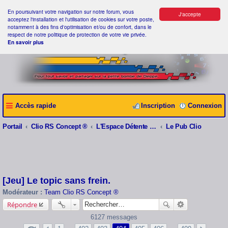
En poursuivant votre navigation sur notre forum, vous
J'accepte
acceptez l'installation et l'utilisation de cookies sur votre poste,
notamment à des fins d'optimisation et/ou de confort, dans le
respect de notre politique de protection de votre vie privée.
En savoir plus
Accès rapide
Inscription
Connexion
Portail
Clio RS Concept ®
L'Espace Détente Clio RS Concept ®
Le Pub Clio
[Jeu] Le topic sans frein.
Modérateur :
Team Clio RS Concept ®
Répondre
6127 messages