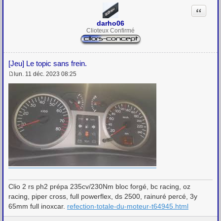
Citation
darho06
Clioteux Confirmé
[Jeu] Le topic sans frein.
lun. 11 déc. 2023 08:25
M
e
s
s
a
g
e
Clio 2 rs ph2 prépa 235cv/230Nm bloc forgé, bc racing, oz
racing, piper cross, full powerflex, ds 2500, rainuré percé, 3y
65mm full inoxcar.
refection-totale-du-moteur-t64945.html