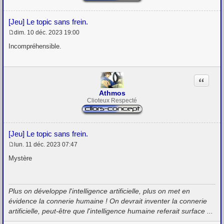
[Jeu] Le topic sans frein.
dim. 10 déc. 2023 19:00
M
e
Incompréhensible.
s
s
a
g
Citation
e
Athmos
Clioteux Respecté
[Jeu] Le topic sans frein.
lun. 11 déc. 2023 07:47
M
e
Mystère
s
s
a
g
Plus on développe l'intelligence artificielle, plus on met en
e
évidence la connerie humaine ! On devrait inventer la connerie
artificielle, peut-être que l'intelligence humaine referait surface ...