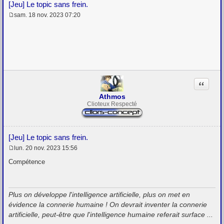
[Jeu] Le topic sans frein.
sam. 18 nov. 2023 07:20
M
e
s
s
a
g
e
Citation
Athmos
Clioteux Respecté
[Jeu] Le topic sans frein.
lun. 20 nov. 2023 15:56
M
e
Compétence
s
s
a
g
Plus on développe l'intelligence artificielle, plus on met en
e
évidence la connerie humaine ! On devrait inventer la connerie
artificielle, peut-être que l'intelligence humaine referait surface ...