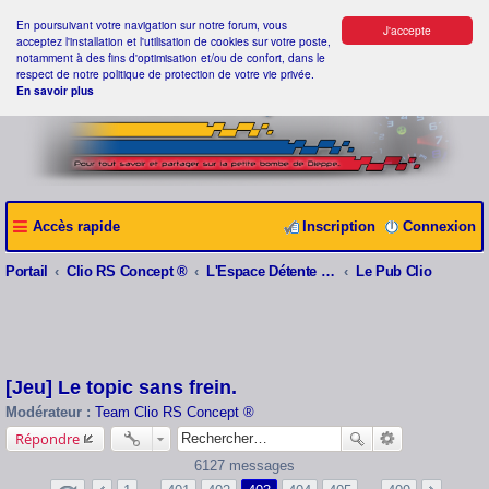
En poursuivant votre navigation sur notre forum, vous
J'accepte
acceptez l'installation et l'utilisation de cookies sur votre poste,
notamment à des fins d'optimisation et/ou de confort, dans le
respect de notre politique de protection de votre vie privée.
En savoir plus
Accès rapide
Inscription
Connexion
Portail
Clio RS Concept ®
L'Espace Détente Clio RS Concept ®
Le Pub Clio
[Jeu] Le topic sans frein.
Modérateur :
Team Clio RS Concept ®
Répondre
6127 messages