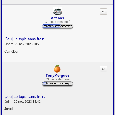
Citation
Alfacos
Clioteux Respecté
[Jeu] Le topic sans frein.
sam. 25 nov. 2023 10:26
M
e
Caméléon.
s
s
a
g
Citation
e
TonyMerguez
Clioteux de Base
[Jeu] Le topic sans frein.
dim. 26 nov. 2023 14:41
M
e
Jarod
s