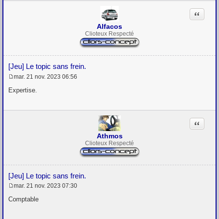
Citation
Alfacos
Clioteux Respecté
[Jeu] Le topic sans frein.
mar. 21 nov. 2023 06:56
M
e
Expertise.
s
s
a
g
Citation
e
Athmos
Clioteux Respecté
[Jeu] Le topic sans frein.
mar. 21 nov. 2023 07:30
M
e
Comptable
s
s
a