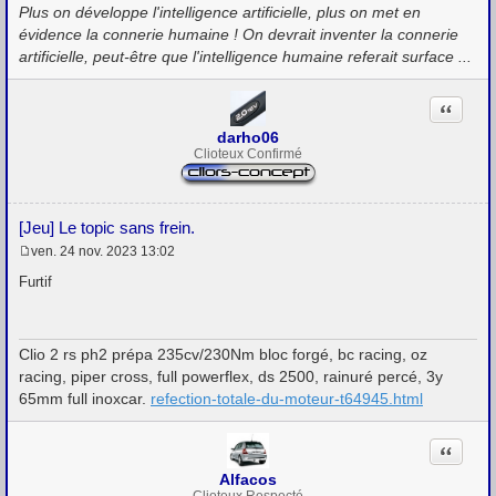
Plus on développe l'intelligence artificielle, plus on met en
e
évidence la connerie humaine ! On devrait inventer la connerie
artificielle, peut-être que l'intelligence humaine referait surface ...
Citation
darho06
Clioteux Confirmé
[Jeu] Le topic sans frein.
ven. 24 nov. 2023 13:02
M
e
Furtif
s
s
a
g
Clio 2 rs ph2 prépa 235cv/230Nm bloc forgé, bc racing, oz
e
racing, piper cross, full powerflex, ds 2500, rainuré percé, 3y
65mm full inoxcar.
refection-totale-du-moteur-t64945.html
Citation
Alfacos