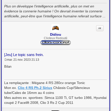
g
Plus on développe l'intelligence artificielle, plus on met en
e
évidence la connerie humaine ! On devrait inventer la connerie
artificielle, peut-être que l'intelligence humaine referait surface ...
Citation
Didiou
Clioteux Redouté
[Jeu] Le topic sans frein.
mar. 21 nov. 2023 21:13
M
e
Bilan
s
s
a
g
La remplaçante : Mégane 4 RS 280cv orange Tonic
e
Mon ex.
Clio 4 RS Ph.2 Sirius
Châssis Cup/Silencieux
tube/Cales de 16mm au 4 coins
Mes autres ex. sportives :Simca 1100 Ti, GT turbo 1986, Hyundai
coupé 2 Facelift 2008, Clio 3 Rs 2 Cup 2011