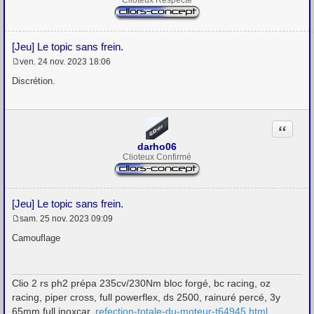
Clioteux Respecté
[Jeu] Le topic sans frein.
ven. 24 nov. 2023 18:06
M
e
Discrétion.
s
s
a
g
Citation
e
darho06
Clioteux Confirmé
[Jeu] Le topic sans frein.
sam. 25 nov. 2023 09:09
M
e
Camouflage
s
s
a
g
Clio 2 rs ph2 prépa 235cv/230Nm bloc forgé, bc racing, oz
e
racing, piper cross, full powerflex, ds 2500, rainuré percé, 3y
65mm full inoxcar.
refection-totale-du-moteur-t64945.html