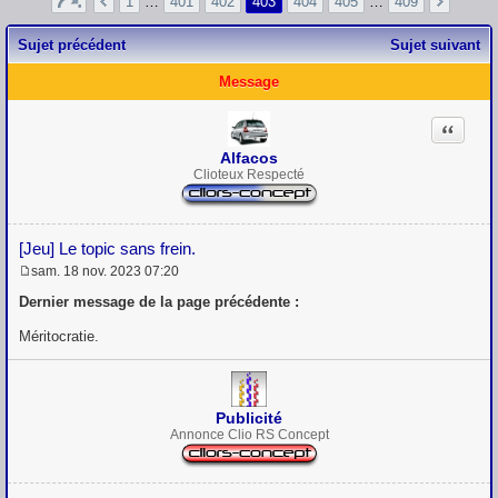
1
…
401
402
403
404
405
…
409
Sujet précédent
Sujet suivant
Message
Citation
Alfacos
Clioteux Respecté
[Jeu] Le topic sans frein.
sam. 18 nov. 2023 07:20
M
e
Dernier message de la page précédente :
s
s
Méritocratie.
a
g
e
Publicité
Annonce Clio RS Concept