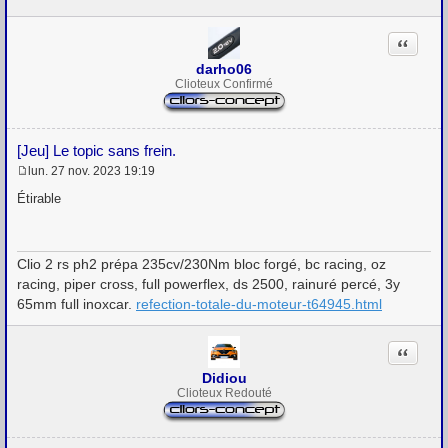
s
a
g
Citation
e
darho06
Clioteux Confirmé
[Jeu] Le topic sans frein.
lun. 27 nov. 2023 19:19
M
e
Étirable
s
s
a
g
Clio 2 rs ph2 prépa 235cv/230Nm bloc forgé, bc racing, oz
e
racing, piper cross, full powerflex, ds 2500, rainuré percé, 3y
65mm full inoxcar.
refection-totale-du-moteur-t64945.html
Citation
Didiou
Clioteux Redouté