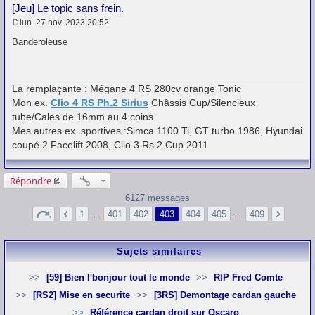
[Jeu] Le topic sans frein.
lun. 27 nov. 2023 20:52
M
e
Banderoleuse
s
s
a
g
La remplaçante : Mégane 4 RS 280cv orange Tonic
e
Mon ex.
Clio 4 RS Ph.2 Sirius
Châssis Cup/Silencieux
tube/Cales de 16mm au 4 coins
Mes autres ex. sportives :Simca 1100 Ti, GT turbo 1986, Hyundai
coupé 2 Facelift 2008, Clio 3 Rs 2 Cup 2011
Répondre
6127 messages
1
…
401
402
403
404
405
…
409
Sujets similaires
[59] Bien l'bonjour tout le monde
RIP Fred Comte
[RS2] Mise en securite
[3RS] Demontage cardan gauche
Référence cardan droit sur Oscaro