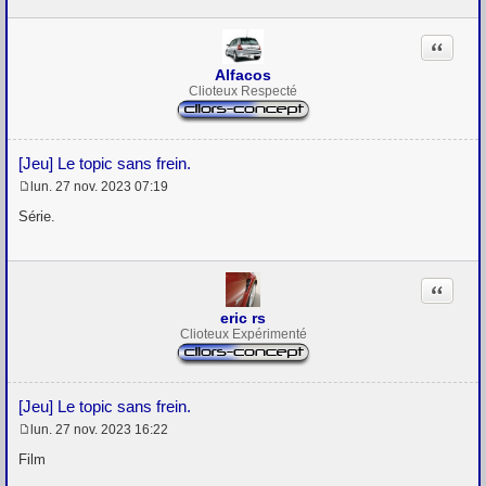
s
a
g
Citation
e
Alfacos
Clioteux Respecté
[Jeu] Le topic sans frein.
lun. 27 nov. 2023 07:19
M
e
Série.
s
s
a
g
Citation
e
eric rs
Clioteux Expérimenté
[Jeu] Le topic sans frein.
lun. 27 nov. 2023 16:22
M
e
Film
s