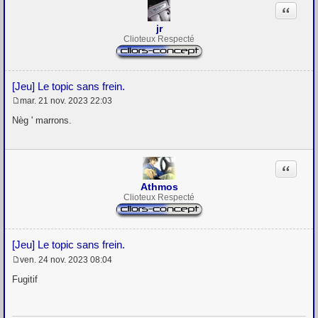
Citation
jr
Clioteux Respecté
[Jeu] Le topic sans frein.
mar. 21 nov. 2023 22:03
M
e
Nèg ' marrons.
s
s
a
g
Citation
e
Athmos
Clioteux Respecté
[Jeu] Le topic sans frein.
ven. 24 nov. 2023 08:04
M
e
Fugitif
s
s
a
g