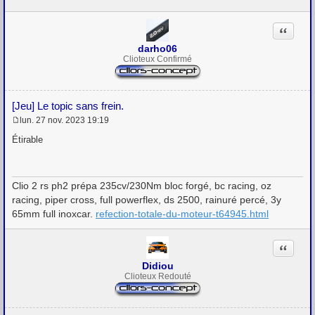
s
a
g
Citation
e
darho06
Clioteux Confirmé
[Jeu] Le topic sans frein.
lun. 27 nov. 2023 19:19
M
e
Étirable
s
s
a
g
Clio 2 rs ph2 prépa 235cv/230Nm bloc forgé, bc racing, oz
e
racing, piper cross, full powerflex, ds 2500, rainuré percé, 3y
65mm full inoxcar.
refection-totale-du-moteur-t64945.html
Citation
Didiou
Clioteux Redouté