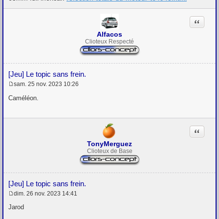
Citation
Alfacos
Clioteux Respecté
[Jeu] Le topic sans frein.
sam. 25 nov. 2023 10:26
M
e
Caméléon.
s
s
a
g
Citation
e
TonyMerguez
Clioteux de Base
[Jeu] Le topic sans frein.
dim. 26 nov. 2023 14:41
M
e
Jarod
s