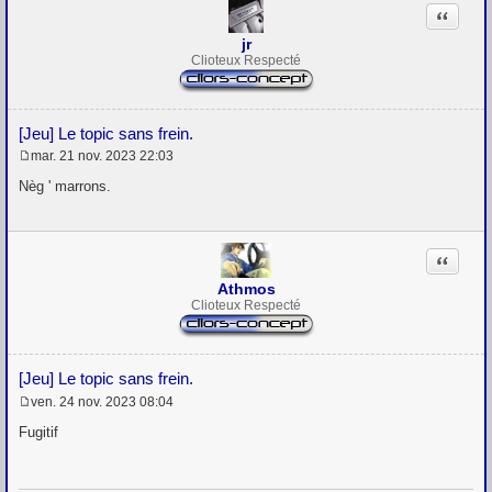
Citation
jr
Clioteux Respecté
[Jeu] Le topic sans frein.
mar. 21 nov. 2023 22:03
M
e
Nèg ' marrons.
s
s
a
g
Citation
e
Athmos
Clioteux Respecté
[Jeu] Le topic sans frein.
ven. 24 nov. 2023 08:04
M
e
Fugitif
s
s
a
g