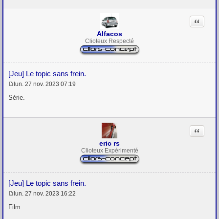
s
a
g
Citation
e
Alfacos
Clioteux Respecté
[Jeu] Le topic sans frein.
lun. 27 nov. 2023 07:19
M
e
Série.
s
s
a
g
Citation
e
eric rs
Clioteux Expérimenté
[Jeu] Le topic sans frein.
lun. 27 nov. 2023 16:22
M
e
Film
s