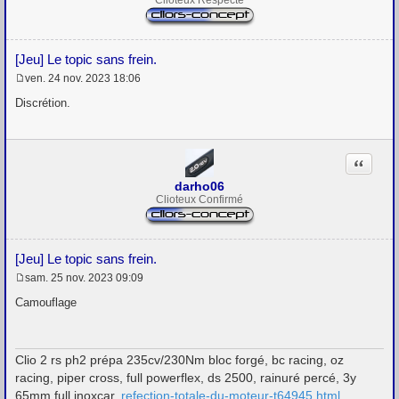
Clioteux Respecté
[Jeu] Le topic sans frein.
ven. 24 nov. 2023 18:06
M
e
Discrétion.
s
s
a
g
Citation
e
darho06
Clioteux Confirmé
[Jeu] Le topic sans frein.
sam. 25 nov. 2023 09:09
M
e
Camouflage
s
s
a
g
Clio 2 rs ph2 prépa 235cv/230Nm bloc forgé, bc racing, oz
e
racing, piper cross, full powerflex, ds 2500, rainuré percé, 3y
65mm full inoxcar.
refection-totale-du-moteur-t64945.html