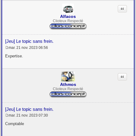
Citation
Alfacos
Clioteux Respecté
[Jeu] Le topic sans frein.
mar. 21 nov. 2023 06:56
M
e
Expertise.
s
s
a
g
Citation
e
Athmos
Clioteux Respecté
[Jeu] Le topic sans frein.
mar. 21 nov. 2023 07:30
M
e
Comptable
s
s
a