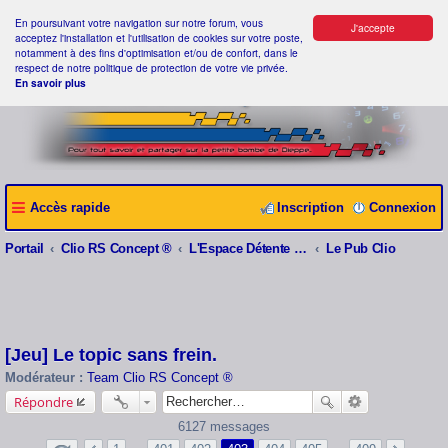
En poursuivant votre navigation sur notre forum, vous
J'accepte
acceptez l'installation et l'utilisation de cookies sur votre poste,
notamment à des fins d'optimisation et/ou de confort, dans le
respect de notre politique de protection de votre vie privée.
En savoir plus
Accès rapide
Inscription
Connexion
Portail
Clio RS Concept ®
L'Espace Détente Clio RS Concept ®
Le Pub Clio
[Jeu] Le topic sans frein.
Modérateur :
Team Clio RS Concept ®
Répondre
6127 messages