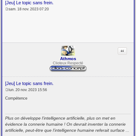
[Jeu] Le topic sans frein.
sam. 18 nov. 2023 07:20
M
e
s
s
a
g
e
Citation
Athmos
Clioteux Respecté
[Jeu] Le topic sans frein.
lun. 20 nov. 2023 15:56
M
e
Compétence
s
s
a
g
Plus on développe l'intelligence artificielle, plus on met en
e
évidence la connerie humaine ! On devrait inventer la connerie
artificielle, peut-être que l'intelligence humaine referait surface ...