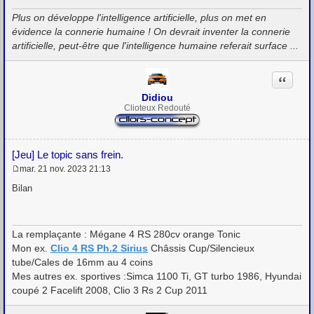
g
Plus on développe l'intelligence artificielle, plus on met en
e
évidence la connerie humaine ! On devrait inventer la connerie
artificielle, peut-être que l'intelligence humaine referait surface ...
Citation
Didiou
Clioteux Redouté
[Jeu] Le topic sans frein.
mar. 21 nov. 2023 21:13
M
e
Bilan
s
s
a
g
La remplaçante : Mégane 4 RS 280cv orange Tonic
e
Mon ex.
Clio 4 RS Ph.2 Sirius
Châssis Cup/Silencieux
tube/Cales de 16mm au 4 coins
Mes autres ex. sportives :Simca 1100 Ti, GT turbo 1986, Hyundai
coupé 2 Facelift 2008, Clio 3 Rs 2 Cup 2011