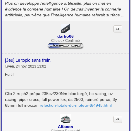
Plus on développe l'intelligence artificielle, plus on met en
e
évidence la connerie humaine ! On devrait inventer la connerie
artificielle, peut-être que l'intelligence humaine referait surface ...
Citation
darho06
Clioteux Confirmé
[Jeu] Le topic sans frein.
ven. 24 nov. 2023 13:02
M
e
Furtif
s
s
a
g
Clio 2 rs ph2 prépa 235cv/230Nm bloc forgé, bc racing, oz
e
racing, piper cross, full powerflex, ds 2500, rainuré percé, 3y
65mm full inoxcar.
refection-totale-du-moteur-t64945.html
Citation
Alfacos