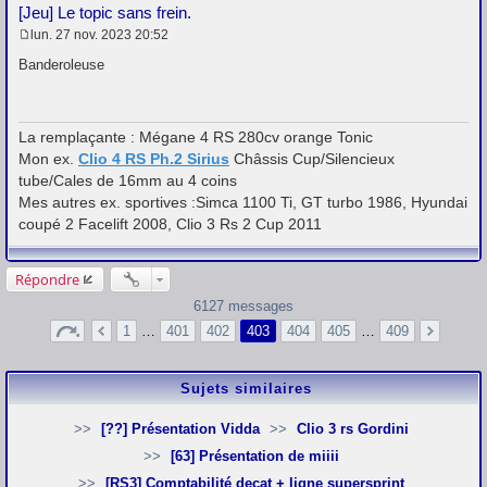
[Jeu] Le topic sans frein.
lun. 27 nov. 2023 20:52
M
e
Banderoleuse
s
s
a
g
La remplaçante : Mégane 4 RS 280cv orange Tonic
e
Mon ex.
Clio 4 RS Ph.2 Sirius
Châssis Cup/Silencieux
tube/Cales de 16mm au 4 coins
Mes autres ex. sportives :Simca 1100 Ti, GT turbo 1986, Hyundai
coupé 2 Facelift 2008, Clio 3 Rs 2 Cup 2011
Répondre
6127 messages
1
…
401
402
403
404
405
…
409
Sujets similaires
[??] Présentation Vidda
Clio 3 rs Gordini
[63] Présentation de miiii
[RS3] Comptabilité decat + ligne supersprint