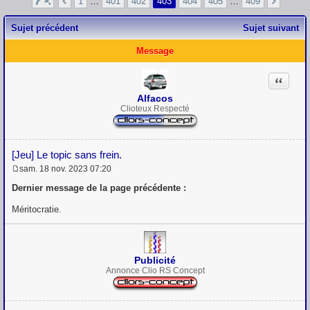
1
…
401
402
403
404
405
…
409
Sujet précédent
Sujet suivant
Message
Citation
Alfacos
Clioteux Respecté
[Jeu] Le topic sans frein.
sam. 18 nov. 2023 07:20
M
e
Dernier message de la page précédente :
s
s
Méritocratie.
a
g
e
Publicité
Annonce Clio RS Concept