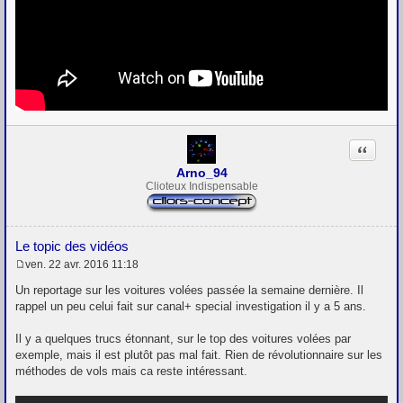
Citation
Arno_94
Clioteux Indispensable
Le topic des vidéos
ven. 22 avr. 2016 11:18
M
e
Un reportage sur les voitures volées passée la semaine dernière. Il
s
rappel un peu celui fait sur canal+ special investigation il y a 5 ans.
s
a
g
Il y a quelques trucs étonnant, sur le top des voitures volées par
e
exemple, mais il est plutôt pas mal fait. Rien de révolutionnaire sur les
méthodes de vols mais ca reste intéressant.