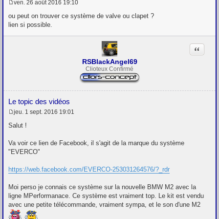
ven. 26 août 2016 19:10
M
e
ou peut on trouver ce système de valve ou clapet ?
s
lien si possible.
s
a
g
Citation
e
RSBlackAngel69
Clioteux Confirmé
Le topic des vidéos
jeu. 1 sept. 2016 19:01
M
e
Salut !
s
s
Va voir ce lien de Facebook, il s'agit de la marque du système
a
g
"EVERCO"
e
https://web.facebook.com/EVERCO-253031264576/?_rdr
Moi perso je connais ce système sur la nouvelle BMW M2 avec la
ligne MPerformanace. Ce système est vraiment top. Le kit est vendu
avec une petite télécommande, vraiment sympa, et le son d'une M2