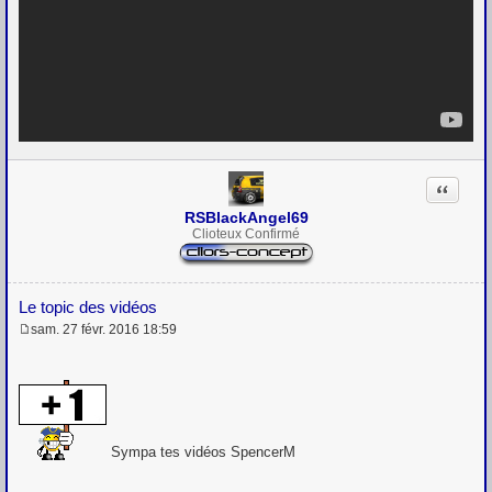
Citation
RSBlackAngel69
Clioteux Confirmé
Le topic des vidéos
sam. 27 févr. 2016 18:59
M
e
s
s
a
g
e
Sympa tes vidéos SpencerM
....