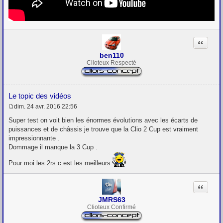
Citation
ben110
Clioteux Respecté
Le topic des vidéos
dim. 24 avr. 2016 22:56
M
e
Super test on voit bien les énormes évolutions avec les écarts de
s
puissances et de châssis je trouve que la Clio 2 Cup est vraiment
s
impressionnante .
a
g
Dommage il manque la 3 Cup .
e
Pour moi les 2rs c est les meilleurs
Citation
JMRS63
Clioteux Confirmé