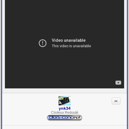
Citation
ynk34
Clioteux Redouté