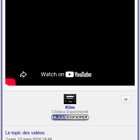
Citation
Klim
Clioteux Expérimenté
Le topic des vidéos
sam. 12 mars 2016 19:49