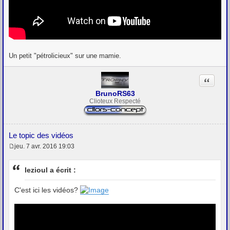
Un petit "pétrolicieux" sur une mamie.
Citation
BrunoRS63
Clioteux Respecté
Le topic des vidéos
jeu. 7 avr. 2016 19:03
M
e
s
lezioul a écrit :
s
a
g
C'est ici les vidéos?
e