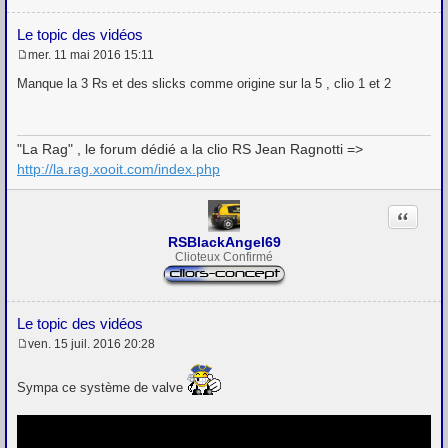
Le topic des vidéos
mer. 11 mai 2016 15:11
M
e
Manque la 3 Rs et des slicks comme origine sur la 5 , clio 1 et 2
s
s
a
g
"La Rag" , le forum dédié a la clio RS Jean Ragnotti =>
e
http://la.rag.xooit.com/index.php
Citation
RSBlackAngel69
Clioteux Confirmé
Le topic des vidéos
ven. 15 juil. 2016 20:28
M
e
s
Sympa ce système de valve
s
a
g
e