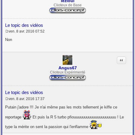
lezioul
Clioteux de Base
Le topic des vidéos
ven. 8 avr. 2016 07:52
M
e
Non
s
s
a
g
Citation
e
Angus67
Clioteux Expérimenté
Le topic des vidéos
ven. 8 avr. 2016 17:37
M
e
Putain j'adore !!! Je n'ai même pas les mots tellement je kiffe ce
s
s
reportage
Et puis la R 5 turbo pfiouuuuuuuuuuuuuuuuuuuu ! Le
a
g
type la mérite on sent la passion qui l'enflamme
e