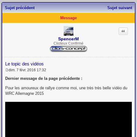
Sujet précédent
Sujet suivant
Message
Citation
SpencerM
Clioteux Confirmé
Le topic des vidéos
dim. 7 févr. 2016 17:32
M
e
Dernier message de la page précédente :
s
s
Pour les amoureux de rallye comme moi, une très très belle vidéo du
a
WRC Allemagne 2015
g
e