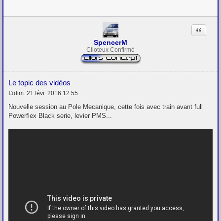
g
e
Citation
SpencerM
Clioteux Confirmé
Le topic des vidéos
dim. 21 févr. 2016 12:55
M
e
Nouvelle session au Pole Mecanique, cette fois avec train avant full
s
Powerflex Black serie, levier PMS...
s
a
g
e