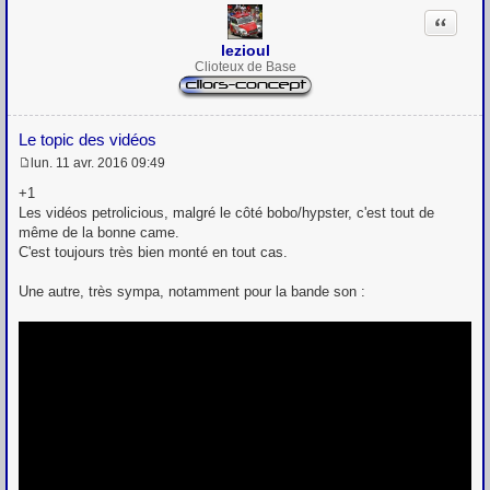
Citation
lezioul
Clioteux de Base
Le topic des vidéos
lun. 11 avr. 2016 09:49
M
e
+1
s
Les vidéos petrolicious, malgré le côté bobo/hypster, c'est tout de
s
même de la bonne came.
a
g
C'est toujours très bien monté en tout cas.
e
Une autre, très sympa, notamment pour la bande son :