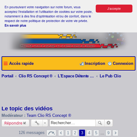
En poursuivant votre navigation sur notre forum, vous
J'accepte
acceptez l'installation et l'utilisation de cookies sur votre poste,
notamment à des fins d'optimisation et/ou de confort, dans le
respect de notre politique de protection de votre vie privée.
En savoir plus
Accès rapide
Inscription
Connexion
Portail
Clio RS Concept ®
L'Espace Détente Clio RS Concept ®
Le Pub Clio
Le topic des vidéos
Modérateur :
Team Clio RS Concept ®
Répondre
126 messages
1
2
3
4
5
…
9