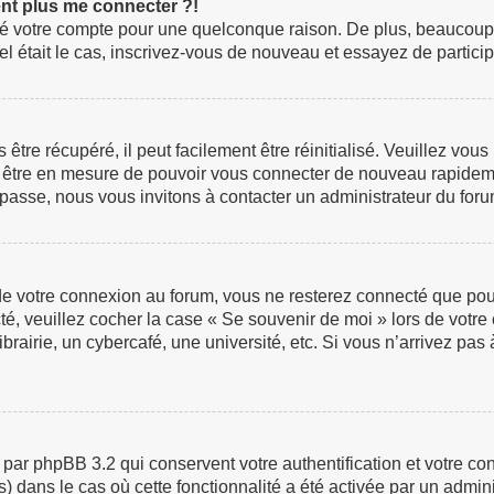
ent plus me connecter ?!
rimé votre compte pour une quelconque raison. De plus, beaucoup
i tel était le cas, inscrivez-vous de nouveau et essayez de parti
re récupéré, il peut facilement être réinitialisé. Veuillez vous
ez être en mesure de pouvoir vous connecter de nouveau rapidem
 passe, nous vous invitons à contacter un administrateur du foru
de votre connexion au forum, vous ne resterez connecté que pour
ecté, veuillez cocher la case « Se souvenir de moi » lors de vo
airie, un cybercafé, une université, etc. Si vous n’arrivez pas à
 par phpBB 3.2 qui conservent votre authentification et votre 
us) dans le cas où cette fonctionnalité a été activée par un adm