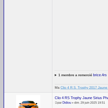
brice.4rs
1
membre a remercié
Ma
Clio 4 R.S. Trophy 2017 Jaune 
Clio 4 RS Trophy Jaune Sirius P
Didiou
par
»
dim. 29 juin 2025 19:51
M