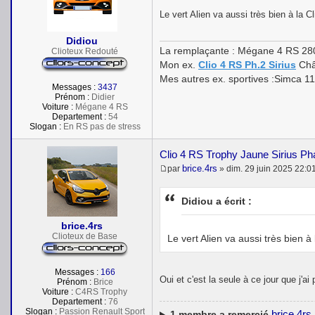
e
s
Le vert Alien va aussi très bien à la C
s
a
Didiou
g
La remplaçante : Mégane 4 RS 28
Clioteux Redouté
e
Mon ex.
Clio 4 RS Ph.2 Sirius
Châ
Mes autres ex. sportives :Simca 1
Messages :
3437
Prénom :
Didier
Voiture :
Mégane 4 RS
Departement :
54
Slogan :
En RS pas de stress
Clio 4 RS Trophy Jaune Sirius P
brice.4rs
par
»
dim. 29 juin 2025 22:0
M
e
s
Didiou a écrit :
s
a
brice.4rs
g
e
Clioteux de Base
Le vert Alien va aussi très bien à 
Messages :
166
Oui et c'est la seule à ce jour que j'a
Prénom :
Brice
Voiture :
C4RS Trophy
Departement :
76
Slogan :
Passion Renault Sport
brice.4rs
1
membre a remercié