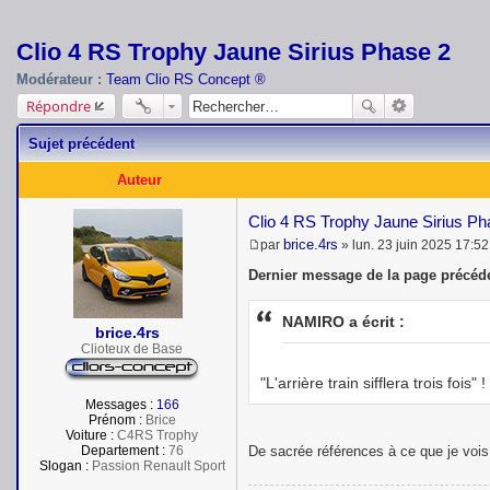
Clio 4 RS Trophy Jaune Sirius Phase 2
Modérateur :
Team Clio RS Concept ®
Répondre
Sujet précédent
Auteur
Clio 4 RS Trophy Jaune Sirius P
brice.4rs
par
»
lun. 23 juin 2025 17:52
M
e
Dernier message de la page précéde
s
s
a
NAMIRO a écrit :
brice.4rs
g
e
Clioteux de Base
"L'arrière train sifflera trois fois" !
Messages :
166
Prénom :
Brice
Voiture :
C4RS Trophy
De sacrée références à ce que je voi
Departement :
76
Slogan :
Passion Renault Sport