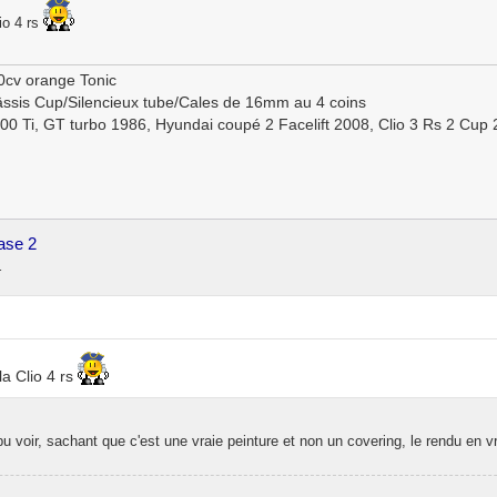
lio 4 rs
0cv orange Tonic
ssis Cup/Silencieux tube/Cales de 16mm au 4 coins
100 Ti, GT turbo 1986, Hyundai coupé 2 Facelift 2008, Clio 3 Rs 2 Cup
hase 2
1
la Clio 4 rs
i pu voir, sachant que c'est une vraie peinture et non un covering, le rendu en v