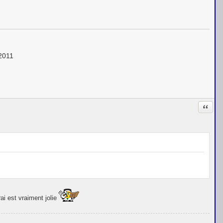
 2011
Citati
rai est vraiment jolie