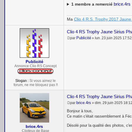
brice.4rs
1
membre a remercié
Ma
Clio 4 R.S. Trophy 2017 Jaune 
Clio 4 RS Trophy Jaune Sirius P
Publicité
par
»
lun. 23 juin 2025 17:52
M
e
s
s
a
Publicité
g
e
Annonce Clio RS Concept
Slogan :
Si vous aimez le
forum, ne me bloquez pas !!
Clio 4 RS Trophy Jaune Sirius P
brice.4rs
par
»
dim. 29 juin 2025 18:1
M
e
Bonjour à tous,
s
Ce matin c'était rassemblement à Féca
s
a
Désolé pour la qualité des photos, c'es
brice.4rs
g
e
Clioteux de Base