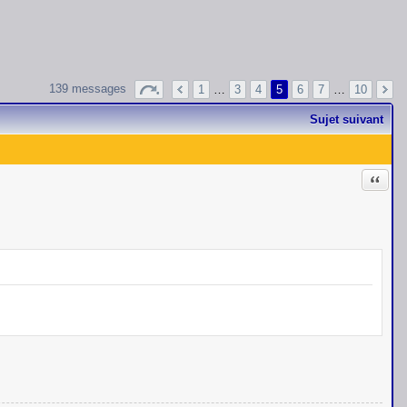
139 messages
1
…
3
4
5
6
7
…
10
Sujet suivant
Citati