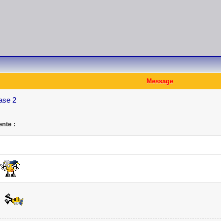
Message
hase 2
nte :
s