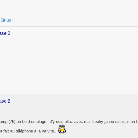
Sirius
!
hase 2
hase 2
2
mp (76) en bord de plage ! J'y suis allez avec ma Trophy jaune sirius, mon f
t fait au téléphone à la va vite..