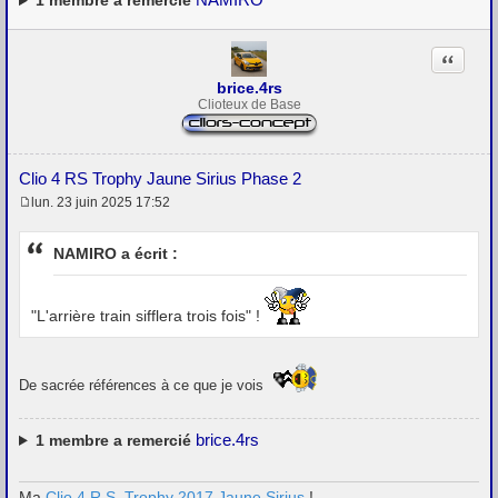
1
membre a remercié
Citation
brice.4rs
Clioteux de Base
Clio 4 RS Trophy Jaune Sirius Phase 2
lun. 23 juin 2025 17:52
M
e
s
NAMIRO a écrit :
s
a
g
e
"L'arrière train sifflera trois fois" !
De sacrée références à ce que je vois
brice.4rs
1
membre a remercié
Ma
Clio 4 R.S. Trophy 2017 Jaune Sirius
!