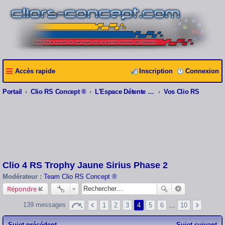
Accès rapide
Inscription
Connexion
Portail
Clio RS Concept ®
L'Espace Détente Clio RS Concept ®
Vos Clio RS
Clio 4 RS Trophy Jaune Sirius Phase 2
Modérateur :
Team Clio RS Concept ®
Répondre
139 messages
1
2
3
4
5
6
…
10
Sujet précédent
Sujet suivant