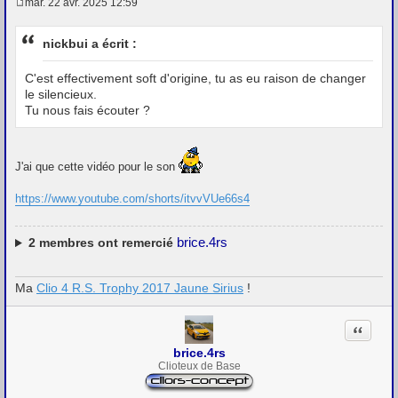
mar. 22 avr. 2025 12:59
M
e
s
nickbui a écrit :
s
a
g
C'est effectivement soft d'origine, tu as eu raison de changer
e
le silencieux.
Tu nous fais écouter ?
J'ai que cette vidéo pour le son
https://www.youtube.com/shorts/itvvVUe66s4
brice.4rs
2
membres ont remercié
Ma
Clio 4 R.S. Trophy 2017 Jaune Sirius
!
Citation
brice.4rs
Clioteux de Base