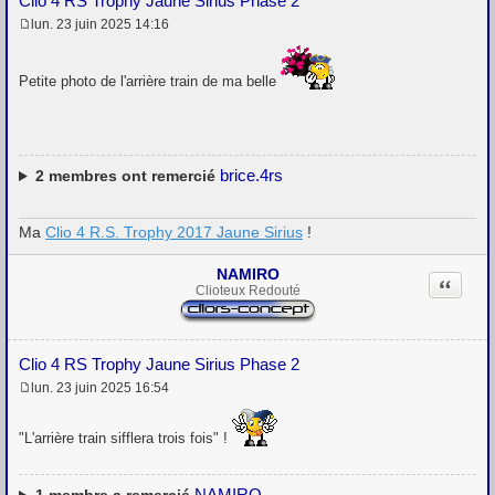
Clio 4 RS Trophy Jaune Sirius Phase 2
lun. 23 juin 2025 14:16
M
e
s
Petite photo de l'arrière train de ma belle
s
a
g
e
brice.4rs
2
membres ont remercié
Ma
Clio 4 R.S. Trophy 2017 Jaune Sirius
!
NAMIRO
Citation
Clioteux Redouté
Clio 4 RS Trophy Jaune Sirius Phase 2
lun. 23 juin 2025 16:54
M
e
s
"L'arrière train sifflera trois fois" !
s
a
g
e
NAMIRO