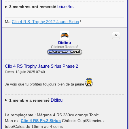
brice.4rs
3
membres ont remercié
Ma
Clio 4 R.S. Trophy 2017 Jaune Sirius
!
Citation
Didiou
Clioteux Redouté
Clio 4 RS Trophy Jaune Sirius Phase 2
ven. 13 juin 2025 07:40
M
e
s
Je vois que tu profites toujours bien de ta jaune
s
a
g
e
Didiou
1
membre a remercié
La remplaçante : Mégane 4 RS 280cv orange Tonic
Mon ex.
Clio 4 RS Ph.2 Sirius
Châssis Cup/Silencieux
tube/Cales de 16mm au 4 coins