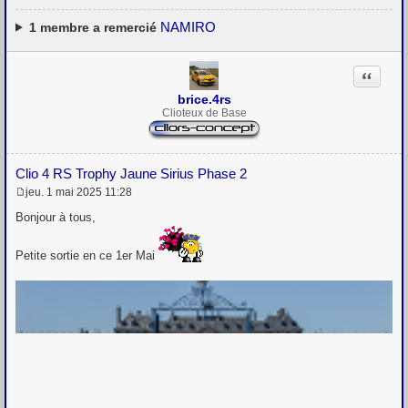
NAMIRO
1
membre a remercié
Citation
brice.4rs
Clioteux de Base
Clio 4 RS Trophy Jaune Sirius Phase 2
jeu. 1 mai 2025 11:28
M
e
Bonjour à tous,
s
s
a
Petite sortie en ce 1er Mai
g
e