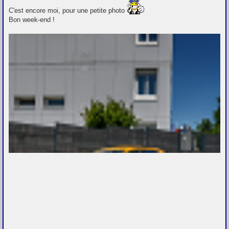
s
C'est encore moi, pour une petite photo
a
Bon week-end !
g
e