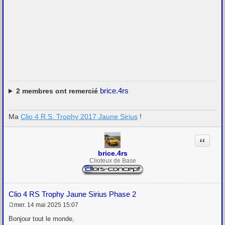
brice.4rs
2
membres ont remercié
Ma
Clio 4 R.S. Trophy 2017 Jaune Sirius
!
Citation
brice.4rs
Clioteux de Base
Clio 4 RS Trophy Jaune Sirius Phase 2
mer. 14 mai 2025 15:07
M
e
Bonjour tout le monde,
s