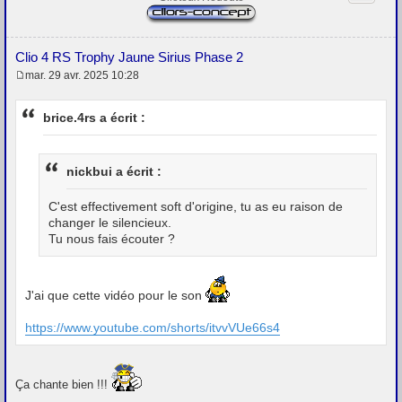
Clio 4 RS Trophy Jaune Sirius Phase 2
mar. 29 avr. 2025 10:28
M
e
s
brice.4rs a écrit :
s
a
g
e
nickbui a écrit :
C'est effectivement soft d'origine, tu as eu raison de
changer le silencieux.
Tu nous fais écouter ?
J'ai que cette vidéo pour le son
https://www.youtube.com/shorts/itvvVUe66s4
Ça chante bien !!!