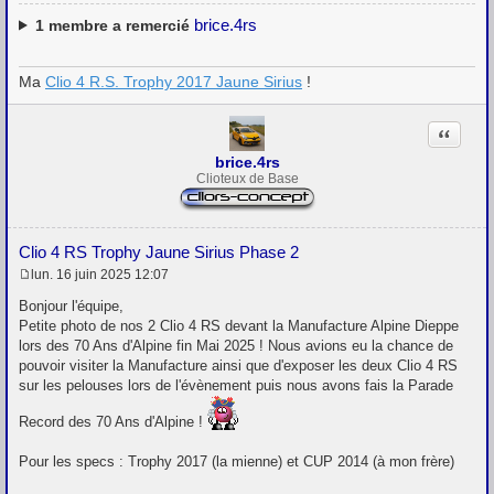
brice.4rs
1
membre a remercié
Ma
Clio 4 R.S. Trophy 2017 Jaune Sirius
!
Citation
brice.4rs
Clioteux de Base
Clio 4 RS Trophy Jaune Sirius Phase 2
lun. 16 juin 2025 12:07
M
e
Bonjour l'équipe,
s
Petite photo de nos 2 Clio 4 RS devant la Manufacture Alpine Dieppe
s
lors des 70 Ans d'Alpine fin Mai 2025 ! Nous avions eu la chance de
a
g
pouvoir visiter la Manufacture ainsi que d'exposer les deux Clio 4 RS
e
sur les pelouses lors de l'évènement puis nous avons fais la Parade
Record des 70 Ans d'Alpine !
Pour les specs : Trophy 2017 (la mienne) et CUP 2014 (à mon frère)