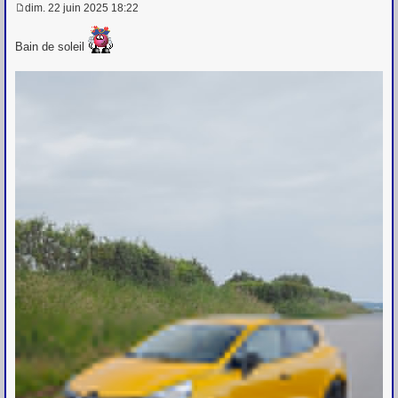
dim. 22 juin 2025 18:22
M
e
s
Bain de soleil
s
a
g
e