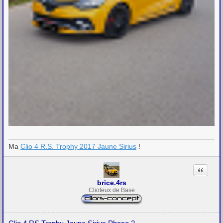
Ma
Clio 4 R.S. Trophy 2017 Jaune Sirius
!
Citation
brice.4rs
Clioteux de Base