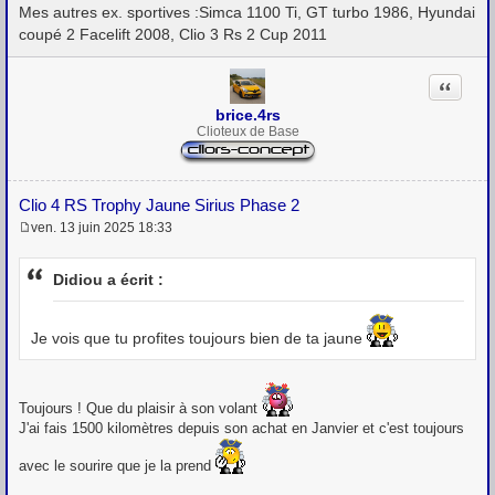
Mes autres ex. sportives :Simca 1100 Ti, GT turbo 1986, Hyundai
coupé 2 Facelift 2008, Clio 3 Rs 2 Cup 2011
Citation
brice.4rs
Clioteux de Base
Clio 4 RS Trophy Jaune Sirius Phase 2
ven. 13 juin 2025 18:33
M
e
s
Didiou a écrit :
s
a
g
e
Je vois que tu profites toujours bien de ta jaune
Toujours ! Que du plaisir à son volant
J'ai fais 1500 kilomètres depuis son achat en Janvier et c'est toujours
avec le sourire que je la prend