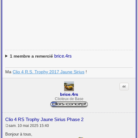
brice.4rs
1
membre a remercié
Ma
Clio 4 R.S. Trophy 2017 Jaune Sirius
!
Citation
brice.4rs
Clioteux de Base
Clio 4 RS Trophy Jaune Sirius Phase 2
sam. 10 mai 2025 15:40
M
e
Bonjour à tous,
s