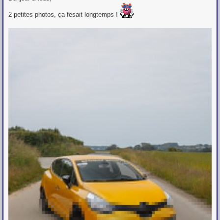
s
s
2 petites photos, ça fesait longtemps !
a
g
e