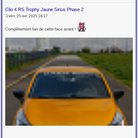
Clio 4 RS Trophy Jaune Sirius Phase 2
ven. 25 avr. 2025 18:17
M
e
s
Complètement fan de cette face avant !
s
a
g
e