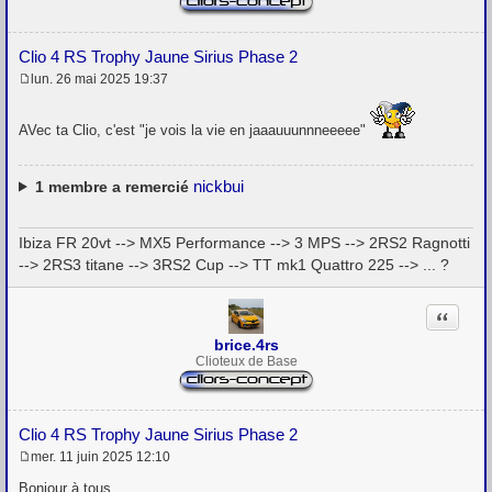
Clio 4 RS Trophy Jaune Sirius Phase 2
lun. 26 mai 2025 19:37
M
e
s
AVec ta Clio, c'est "je vois la vie en jaaauuunnneeeee"
s
a
g
e
nickbui
1
membre a remercié
Ibiza FR 20vt --> MX5 Performance --> 3 MPS --> 2RS2 Ragnotti
--> 2RS3 titane --> 3RS2 Cup --> TT mk1 Quattro 225 --> ... ?
Citation
brice.4rs
Clioteux de Base
Clio 4 RS Trophy Jaune Sirius Phase 2
mer. 11 juin 2025 12:10
M
e
Bonjour à tous,