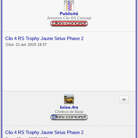
Publicité
Annonce Clio RS Concept
Clio 4 RS Trophy Jaune Sirius Phase 2
lun. 21 avr. 2025 19:37
M
e
s
s
a
g
e
Citation
brice.4rs
Clioteux de Base
Clio 4 RS Trophy Jaune Sirius Phase 2