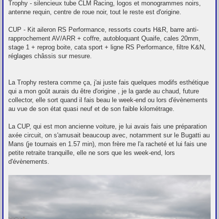
Trophy - silencieux tube CLM Racing, logos et monogrammes noirs,
antenne requin, centre de roue noir, tout le reste est d'origine.
CUP - Kit aileron RS Performance, ressorts courts H&R, barre anti-
rapprochement AV/ARR + coffre, autobloquant Quaife, cales 20mm,
stage 1 + reprog boite, cata sport + ligne RS Performance, filtre K&N,
réglages châssis sur mesure.
La Trophy restera comme ça, j'ai juste fais quelques modifs esthétique
qui a mon goût aurais du être d'origine , je la garde au chaud, future
collector, elle sort quand il fais beau le week-end ou lors d'évènements
au vue de son état quasi neuf et de son faible kilométrage.
La CUP, qui est mon ancienne voiture, je lui avais fais une préparation
axée circuit, on s'amusait beaucoup avec, notamment sur le Bugatti au
Mans (je tournais en 1.57 min), mon frère me l'a racheté et lui fais une
petite retraite tranquille, elle ne sors que les week-end, lors
d'évènements.