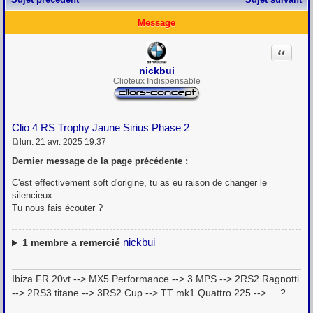
Message
Citation
nickbui
Clioteux Indispensable
Clio 4 RS Trophy Jaune Sirius Phase 2
lun. 21 avr. 2025 19:37
M
e
Dernier message de la page précédente :
s
s
C'est effectivement soft d'origine, tu as eu raison de changer le
a
silencieux.
g
Tu nous fais écouter ?
e
nickbui
1
membre a remercié
Ibiza FR 20vt --> MX5 Performance --> 3 MPS --> 2RS2 Ragnotti
--> 2RS3 titane --> 3RS2 Cup --> TT mk1 Quattro 225 --> ... ?