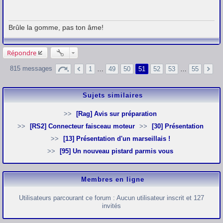
s
s
a
g
Brûle la gomme, pas ton âme!
e
Répondre
815 messages
1
…
49
50
51
52
53
…
55
Sujets similaires
[Rag] Avis sur préparation
[RS2] Connecteur faisceau moteur
[30] Présentation
[13] Présentation d'un marseillais !
[95] Un nouveau pistard parmis vous
Membres en ligne
Utilisateurs parcourant ce forum : Aucun utilisateur inscrit et 127
invités