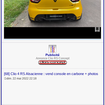
Publicité
Annonce Clio RS Concept
[68] Clio 4 RS Alsacienne : vend console en carbone + photos
dim. 22 mai 2022 22:18
M
e
s
s
a
g
e