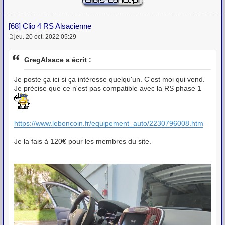
[68] Clio 4 RS Alsacienne
jeu. 20 oct. 2022 05:29
M
e
s
GregAlsace a écrit :
s
a
g
Je poste ça ici si ça intéresse quelqu'un. C'est moi qui vend.
e
Je précise que ce n'est pas compatible avec la RS phase 1
https://www.leboncoin.fr/equipement_auto/2230796008.htm
Je la fais à 120€ pour les membres du site.