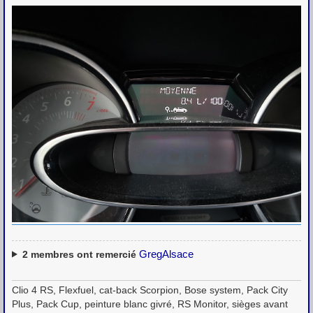
GregAlsace
2
membres ont remercié
Clio 4 RS, Flexfuel, cat-back Scorpion, Bose system, Pack City
Plus, Pack Cup, peinture blanc givré, RS Monitor, sièges avant