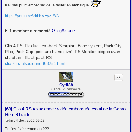
g
e
n'ai pas pu m'empêcher de la tester en embarqué.
https://youtu.be/zkbKVHyzPVA
GregAlsace
1
membre a remercié
Clio 4 RS, Flexfuel, cat-back Scorpion, Bose system, Pack City
Plus, Pack Cup, peinture blanc givré, RS Monitor, sièges avant
chauffant, Black pack RS
clio-4-rs-alsacienne-t63251.html
Citation
Cyril88
Clioteux Respecté
[68] Clio 4 RS Alsacienne : vidéo embarquée essai de la Gopro
Hero 9 black
dim. 4 déc. 2022 09:13
M
e
Tu l'as fixée comment???