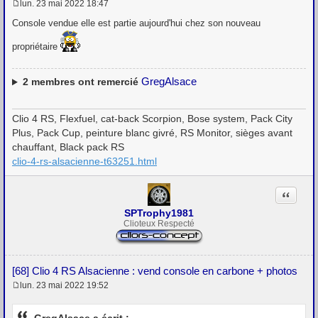
lun. 23 mai 2022 18:47
M
e
Console vendue elle est partie aujourd'hui chez son nouveau
s
s
propriétaire
a
g
e
GregAlsace
2
membres ont remercié
Clio 4 RS, Flexfuel, cat-back Scorpion, Bose system, Pack City
Plus, Pack Cup, peinture blanc givré, RS Monitor, sièges avant
chauffant, Black pack RS
clio-4-rs-alsacienne-t63251.html
Citation
SPTrophy1981
Clioteux Respecté
[68] Clio 4 RS Alsacienne : vend console en carbone + photos
lun. 23 mai 2022 19:52
M
e
s