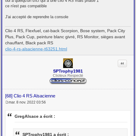
oui à quelqu'un d'ici qui a une clio 4 RS mais phase 1
ce n'est pas compatible
J'ai accepté de reprendre la console
Clio 4 RS, Flexfuel, cat-back Scorpion, Bose system, Pack City
Plus, Pack Cup, peinture blanc givré, RS Monitor, sièges avant
chauffant, Black pack RS
clio-4-rs-alsacienne-t63251.html
Citation
SPTrophy1981
Clioteux Respecté
[68] Clio 4 RS Alsacienne
mar. 8 nov. 2022 03:56
M
e
s
GregAlsace a écrit :
s
a
g
e
SPTrophy1981 a écrit :