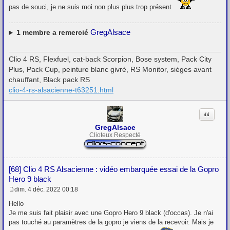
pas de souci, je ne suis moi non plus plus trop présent
GregAlsace
1
membre a remercié
Clio 4 RS, Flexfuel, cat-back Scorpion, Bose system, Pack City
Plus, Pack Cup, peinture blanc givré, RS Monitor, sièges avant
chauffant, Black pack RS
clio-4-rs-alsacienne-t63251.html
Citation
GregAlsace
Clioteux Respecté
[68] Clio 4 RS Alsacienne : vidéo embarquée essai de la Gopro
Hero 9 black
dim. 4 déc. 2022 00:18
M
e
Hello
s
Je me suis fait plaisir avec une Gopro Hero 9 black (d'occas). Je n'ai
s
pas touché au paramètres de la gopro je viens de la recevoir. Mais je
a