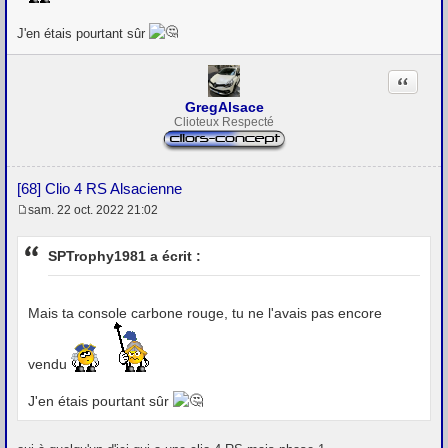
J'en étais pourtant sûr
Citation
GregAlsace
Clioteux Respecté
[68] Clio 4 RS Alsacienne
sam. 22 oct. 2022 21:02
M
e
s
SPTrophy1981 a écrit :
s
a
g
e
Mais ta console carbone rouge, tu ne l'avais pas encore
vendu
J'en étais pourtant sûr