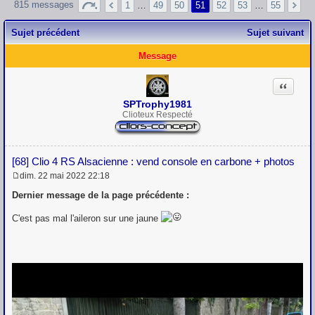
815 messages
1
…
49
50
51
52
53
…
55
Sujet précédent
Sujet suivant
Message
Citation
SPTrophy1981
Clioteux Respecté
[68] Clio 4 RS Alsacienne : vend console en carbone + photos
dim. 22 mai 2022 22:18
M
e
Dernier message de la page précédente :
s
s
C'est pas mal l'aileron sur une jaune
a
g
e