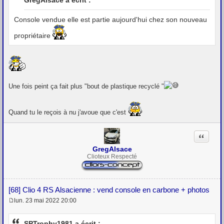
GregAlsace a écrit :
s
a
g
Console vendue elle est partie aujourd'hui chez son nouveau
e
propriétaire
Une fois peint ça fait plus "bout de plastique recyclé "
Quand tu le reçois à nu j'avoue que c'est
Citation
GregAlsace
Clioteux Respecté
[68] Clio 4 RS Alsacienne : vend console en carbone + photos
lun. 23 mai 2022 20:00
M
e
s
SPTrophy1981 a écrit :