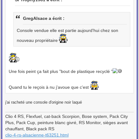
s
a
g
e
GregAlsace a écrit :
Console vendue elle est partie aujourd'hui chez son
nouveau propriétaire
Une fois peint ça fait plus "bout de plastique recyclé "
Quand tu le reçois à nu j'avoue que c'est
j'ai racheté une console d'origine noir laqué
Clio 4 RS, Flexfuel, cat-back Scorpion, Bose system, Pack City
Plus, Pack Cup, peinture blanc givré, RS Monitor, sièges avant
chauffant, Black pack RS
clio-4-rs-alsacienne-t63251.html