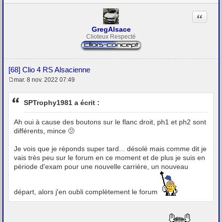
Citation
GregAlsace
Clioteux Respecté
[68] Clio 4 RS Alsacienne
mar. 8 nov. 2022 07:49
M
e
s
SPTrophy1981 a écrit :
s
a
g
Ah oui à cause des boutons sur le flanc droit, ph1 et ph2 sont
e
différents, mince 🫤
Je vois que je réponds super tard... désolé mais comme dit je
vais très peu sur le forum en ce moment et de plus je suis en
période d'exam pour une nouvelle carrière, un nouveau
départ, alors j'en oubli complètement le forum