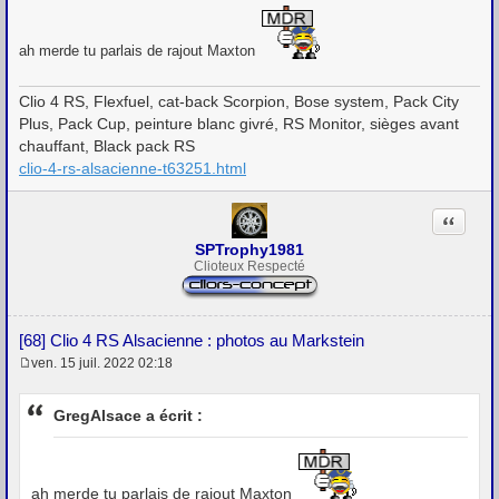
e
s
s
ah merde tu parlais de rajout Maxton
a
g
e
Clio 4 RS, Flexfuel, cat-back Scorpion, Bose system, Pack City
Plus, Pack Cup, peinture blanc givré, RS Monitor, sièges avant
chauffant, Black pack RS
clio-4-rs-alsacienne-t63251.html
Citation
SPTrophy1981
Clioteux Respecté
[68] Clio 4 RS Alsacienne : photos au Markstein
ven. 15 juil. 2022 02:18
M
e
s
GregAlsace a écrit :
s
a
g
e
ah merde tu parlais de rajout Maxton