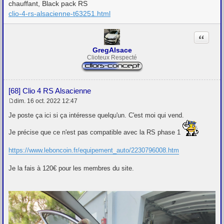
chauffant, Black pack RS
clio-4-rs-alsacienne-t63251.html
Citation
GregAlsace
Clioteux Respecté
[68] Clio 4 RS Alsacienne
dim. 16 oct. 2022 12:47
M
e
Je poste ça ici si ça intéresse quelqu'un. C'est moi qui vend.
s
s
Je précise que ce n'est pas compatible avec la RS phase 1
a
g
e
https://www.leboncoin.fr/equipement_auto/2230796008.htm
Je la fais à 120€ pour les membres du site.