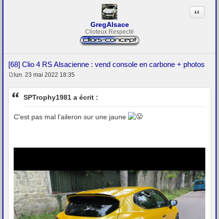
Citation
GregAlsace
Clioteux Respecté
[68] Clio 4 RS Alsacienne : vend console en carbone + photos
lun. 23 mai 2022 18:35
M
e
s
SPTrophy1981 a écrit :
s
a
g
C'est pas mal l'aileron sur une jaune
e