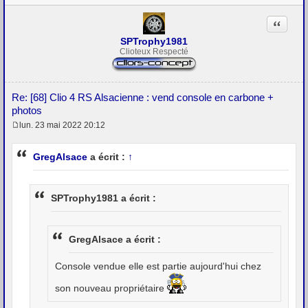
Citation
SPTrophy1981
Clioteux Respecté
Re: [68] Clio 4 RS Alsacienne : vend console en carbone +
photos
lun. 23 mai 2022 20:12
M
e
s
GregAlsace
a écrit :
↑
s
a
g
e
SPTrophy1981 a écrit :
GregAlsace a écrit :
Console vendue elle est partie aujourd'hui chez
son nouveau propriétaire