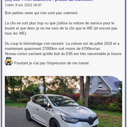
dim. 9 oct. 2022 18:47
M
e
Bon petites news qui n'en sont pas vraiment.
s
s
La clio ne sort plus trop vu que j'utilise la voiture de service pour le
a
g
boulot et que donc je ne me sers de la clio que le WE (et encore pas
e
tous les WE)
Du coup le kilométrage s'en ressent. La voiture est de juillet 2018 et a
maintenant quasiment 27000km soit moins de 6700km/an.
Niveau conso sachant qu'elle boit du E85 est très raisonnable je trouve
Pourtant je n'ai pas l'impression de me trainer.